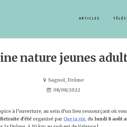
ARTICLES
TÉLÉ
eine nature jeunes adult
Sagnol, Drôme
08/08/2022
pice à l’ouverture, au sein d’un lieu ressourçant où vo
Retraite d’été
organisé par
Ose ta vie
, du
lundi 8 août 
s la Drôme, à 30 km au sud-est de Valence !