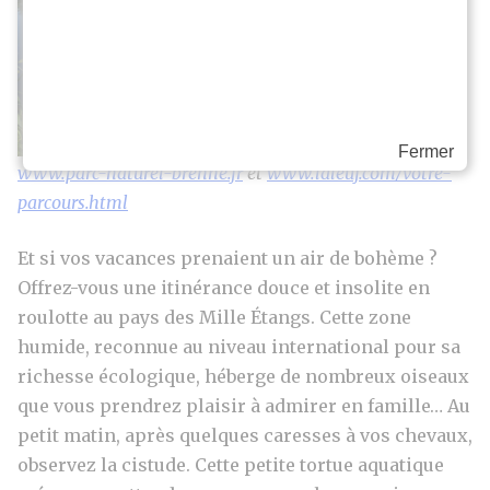
Étangs
Durée : de 2
à 7 jours
Pour vous
aider :
Fermer
www.parc-naturel-brenne.fr
et
www.laleuf.com/votre-
parcours.html
Et si vos vacances prenaient un air de bohème ?
Offrez-vous une itinérance douce et insolite en
roulotte au pays des Mille Étangs. Cette zone
humide, reconnue au niveau international pour sa
richesse écologique, héberge de nombreux oiseaux
que vous prendrez plaisir à admirer en famille… Au
petit matin, après quelques caresses à vos chevaux,
observez la cistude. Cette petite tortue aquatique