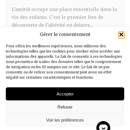
L’amitié occupe une place essentielle dans la
vie des enfants. C’est le premier lieu de
découverte de l’altérité en dehors...
Gérer le consentement
» Lire l'article
Pour offrir les meilleures expériences, nous utilisons des
technologies telles que les cookies pour stocker et/ou accéder aux
informations des appareils. Le fait de consentir à ces technologies
nous permettra de traiter des données telles que le comportement
de navigation ou les ID uniques sur ce site. Le fait de ne pas
consentir ou de retirer son consentement peut avoir un effet
négatif sur certaines caractéristiques et fonctions.
Accepter
Mentions légales
Refuser
Politique de confidentialité
Voir les préférences
Politique de cookies