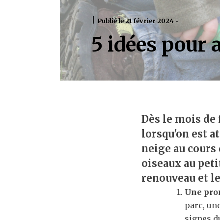
|
Publié le 21 février 2024 -
5 idées pour 
Dès le mois de 
lorsqu'on est a
neige au cours 
oiseaux au peti
renouveau et le
Une pro
parc, un
signes d