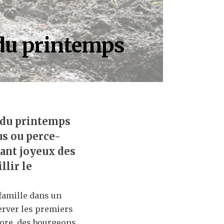
 du printemps
s du printemps
us ou perce-
hant joyeux des
llir le
amille dans un
erver les premiers
ore, des bourgeons