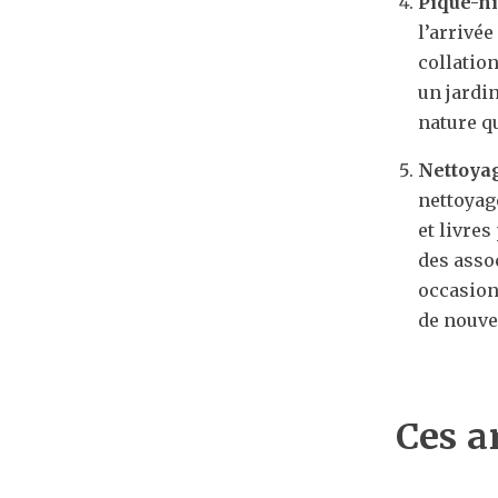
Pique-ni
l’arrivé
collatio
un jardin
nature qu
Nettoyag
nettoyag
et livres
des assoc
occasion 
de nouve
Ces a