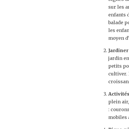
sur les a
enfants 
balade p
les enfan
moyen d’
Jardiner
jardin e
petits po
cultiver.
croissan
Activité
plein ai
: couronn
mobiles a