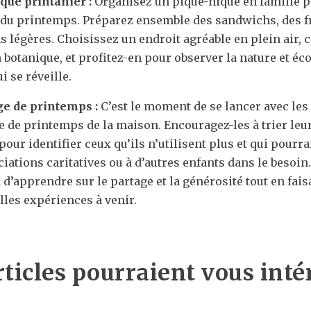
que printanier :
Organisez un pique-nique en famille p
e du printemps. Préparez ensemble des sandwichs, des fru
ns légères. Choisissez un endroit agréable en plein air
 botanique, et profitez-en pour observer la nature et éco
i se réveille.
e de printemps :
C’est le moment de se lancer avec les
e de printemps de la maison. Encouragez-les à trier leu
 pour identifier ceux qu’ils n’utilisent plus et qui pourr
iations caritatives ou à d’autres enfants dans le besoin
d’apprendre sur le partage et la générosité tout en fais
lles expériences à venir.
F
rticles pourraient vous inté