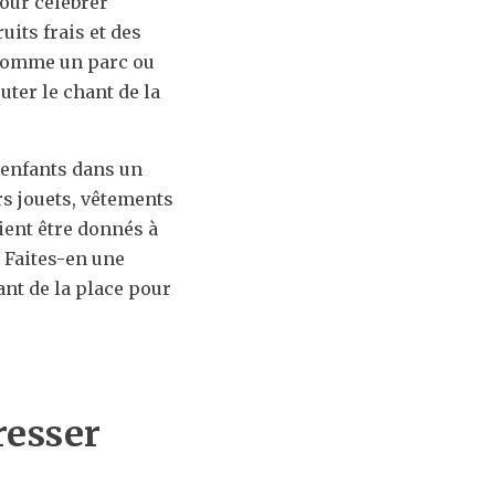
our célébrer
its frais et des
, comme un parc ou
uter le chant de la
 enfants dans un
rs jouets, vêtements
aient être donnés à
. Faites-en une
ant de la place pour
ermer
resser