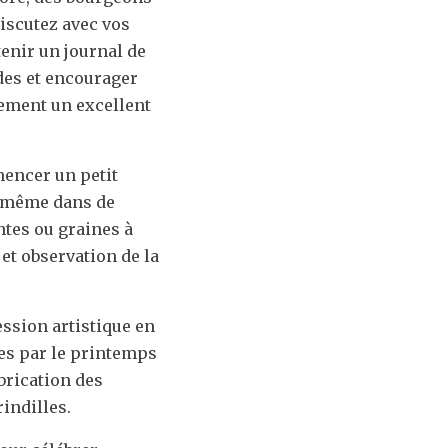
discutez avec vos
enir un journal de
des et encourager
alement un excellent
encer un petit
ou même dans de
antes ou graines à
 et observation de la
ssion artistique en
ées par le printemps
abrication des
rindilles.