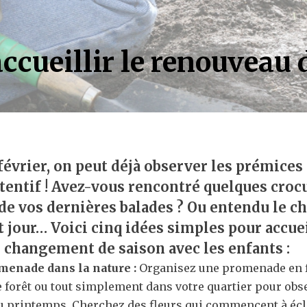
accueillir le renouveau
février, on peut déjà observer les prémice
ttentif ! Avez-vous rencontré quelques croc
de vos dernières balades ? Ou entendu le c
t jour… Voici cinq idées simples pour accuei
 changement de saison avec les enfants :
menade dans la nature :
Organisez une promenade en f
e forêt ou tout simplement dans votre quartier pour obs
u printemps. Cherchez des fleurs qui commencent à écl