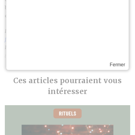
beaucoup plus intéressantes et plus riches. Et ça
entraîne de vrais bénéfices pour l’enfant.
La suite de l’entretien est à retrouver dans
La petite
fabrique n°2
.
En savoir plus sur Laurent Gounelle
:
www.laurentgounelle.com
Fermer
Ces articles pourraient vous
intéresser