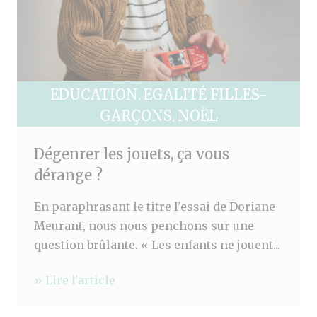
EDUCATION
EGALITÉ FILLES-
,
GARÇONS
NOËL
,
Dégenrer les jouets, ça vous
dérange ?
En paraphrasant le titre l'essai de Doriane
Meurant, nous nous penchons sur une
question brûlante. « Les enfants ne jouent...
» Lire l'article