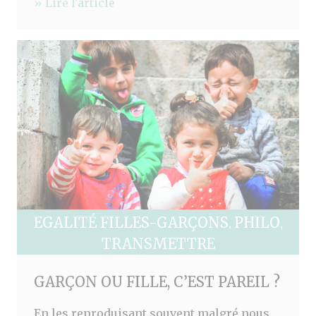
» Lire l'article
EGALITÉ FILLES-GARÇONS
PHILO
,
,
TRANSMETTRE
GARÇON OU FILLE, C’EST PAREIL ?
En les reproduisant souvent malgré nous,