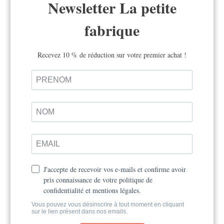
EGALITÉ FILLES-GARÇONS
,
TRANSMETTRE
La littérature jeunesse contre les
stérotypes sexistes
Entretien avec Marianne Zuzula, éditrice à
La Ville brûle, a publié en 2014 un des
premiers livres français abordant de...
» Lire l'article